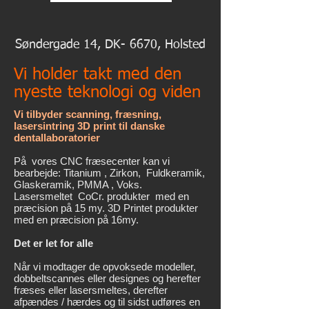
Søndergade 14, DK- 6670, Holsted
Vi holder takt med den
nyeste teknologi og viden
Vi tilbyder scanning, fræsning,
lasersintring 3D print til danske
dentallaboratorier
På vores CNC fræsecenter kan vi
bearbejde: Titanium , Zirkon, Fuldkeramik,
Glaskeramik, PMMA , Voks.
Lasersmeltet CoCr. produkter med en
præcision på 15 my. 3D Printet produkter
med en præcision på 16my.
Det er let for alle
Når vi modtager de opvoksede modeller,
dobbeltscannes eller designes og herefter
fræses eller lasersmeltes, derefter
afpændes / hærdes og til sidst udføres en