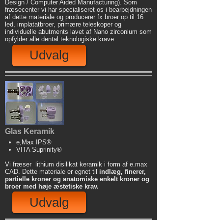
Design / Computer Aided Manufacturing). Som
fræsecenter vi har specialiseret os i bearbejdningen
af dette materiale og producerer fx broer op til 16
led, implatatbroer, primære teleskoper og
individuelle abutments lavet af Nano zirconium som
opfylder alle dental teknologiske krave.
Udvalg
Glas Keramik
e,Max IPS®
VITA Suprinity®
Vi fræser lithium disilikat keramik i form af e.max
CAD. Dette materiale er egnet til
indlæg, finerer,
partielle kroner og anatomiske enkelt kroner og
broer med høje æstetiske krav.
Udvalg