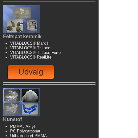
Feltspat keramik
VITABLOCS® Mark II
VITABLOCS® TriLuxe
VITABLOCS® TriLuxe Forte
VITABLOCS® RealLife
Udvalg
Kunstof
PMMA / Akryl
PC Polycarbonat
Udbrændbart PMMA