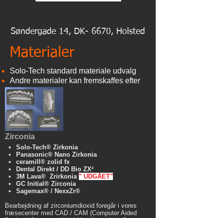
Søndergade 14, DK- 6670, Holsted
Materialer
Solo-Tech standard materiale udvalg
Andre materialer kan fremskaffes efter
forespørgelse
Zirconia
Solo-Tech® Zirkonia
Panasonic® Nano Zirkonia
ceramill® zolid fx
Dental Direkt / DD Bio ZX²
3M Lava® Zrirkonia
" UDGÅET"
GC Initial® Zirconia
Sagemax® / NexxZr®
Bearbejdning af zirconiumdioxid foregår i vores
fræsecenter med CAD / CAM (Computer Aided