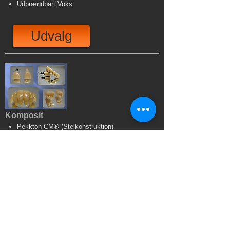
Udbrændbart Voks
Udvalg
Komposit
Pekkton CM® (Stelkonstruktion)
Creamed® Ambarino HighClass
LAVA Ultimate®
VITA Enamic®
Udvalg